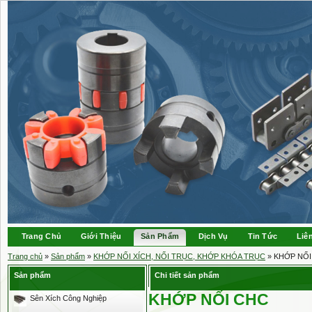
Trang Chủ
Giới Thiệu
Sản Phẩm
Dịch Vụ
Tin Tức
Liê
Trang chủ
»
Sản phẩm
»
KHỚP NỐI XÍCH, NỐI TRỤC, KHỚP KHÓA TRỤC
» KHỚP NỐI
Sản phẩm
Chi tiết sản phẩm
KHỚP NỐI CHC
Sên Xích Công Nghiệp