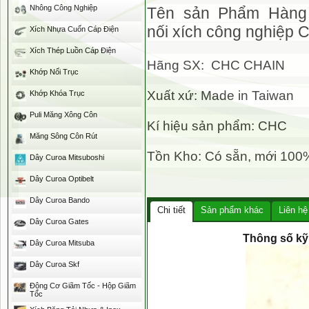
Nhông Công Nghiệp
Tên sản Phẩm Hàng
nối xích công nghiệp
Xích Nhựa Cuốn Cáp Điện
Xích Thép Luồn Cáp Điện
Hãng SX: CHC CHAIN
Khớp Nối Trục
Xuất xứ: Made in Taiwan
Khớp Khóa Trục
Puli Măng Xông Côn
Kí hiệu sản phẩm: CHC
Măng Sông Côn Rút
Tồn Kho: Có sẵn, mới 100
Dây Curoa Mitsuboshi
Dây Curoa Optibelt
Dây Curoa Bando
Chi tiết
Sản phẩm khác
Liên hệ
Dây Curoa Gates
Thông số kỹ 
Dây Curoa Mitsuba
Dây Curoa Skf
Động Cơ Giãm Tốc - Hộp Giãm
Tốc