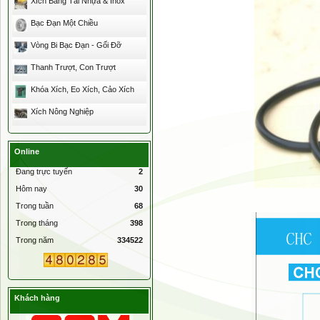
Xích Băng Tải Nhựa & Inox
Bạc Đạn Một Chiều
Vòng Bi Bạc Đạn - Gối Đỡ
Thanh Trượt, Con Trượt
Khóa Xích, Eo Xích, Cảo Xích
Xích Nông Nghiệp
Online
Đang trực tuyến
2
Hôm nay
30
Trong tuần
68
Trong tháng
398
Trong năm
334522
Khách hàng