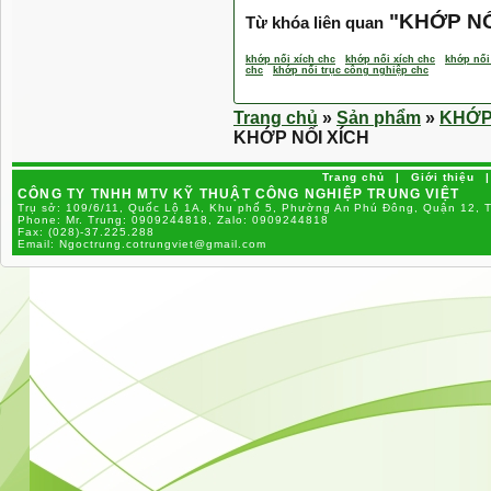
"
KHỚP NỐ
Từ khóa liên quan
khớp nối xích chc
khớp nối xích chc
khớp nối
chc
khớp nối trục công nghiệp chc
Trang chủ
»
Sản phẩm
»
KHỚP
KHỚP NỐI XÍCH
Trang chủ
|
Giới thiệu
|
CÔNG TY TNHH MTV KỸ THUẬT CÔNG NGHIỆP TRUNG VIỆT
Trụ sở: 109/6/11, Quốc Lộ 1A, Khu phố 5, Phường An Phú Đông, Quận 12, 
Phone:
Mr. Trung: 0909244818, Zalo: 0909244818
Fax:
(028)-37.225.288
Email:
Ngoctrung.cotrungviet@gmail.com