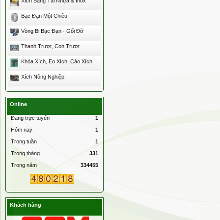
Xích Băng Tải Nhựa & Inox
Bạc Đạn Một Chiều
Vòng Bi Bạc Đạn - Gối Đỡ
Thanh Trượt, Con Trượt
Khóa Xích, Eo Xích, Cảo Xích
Xích Nông Nghiệp
Online
Đang trực tuyến
1
Hôm nay
1
Trong tuần
1
Trong tháng
331
Trong năm
334455
Khách hàng