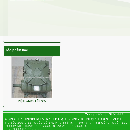
Sản phẩm mới
Hộp Giảm Tốc VW
Trang chủ
|
Giới thiệu
|
CÔNG TY TNHH MTV KỸ THUẬT CÔNG NGHIỆP TRUNG VIỆT
Trụ sở: 109/6/11, Quốc Lộ 1A, Khu phố 5, Phường An Phú Đông, Quận 12, 
Phone:
Mr. Trung: 0909244818, Zalo: 0909244818
Fax:
(028)-37.225.288