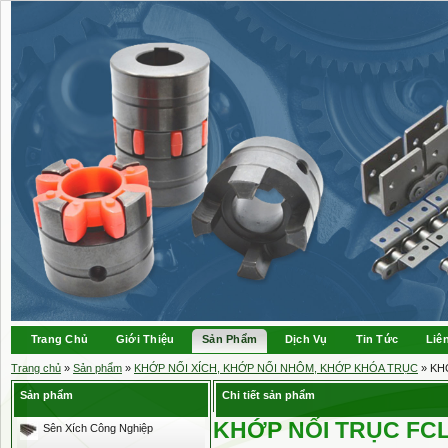
Trang Chủ
Giới Thiệu
Sản Phẩm
Dịch Vụ
Tin Tức
Liê
Trang chủ
»
Sản phẩm
»
KHỚP NỐI XÍCH, KHỚP NỐI NHÔM, KHỚP KHÓA TRỤC
» KH
Sản phẩm
Chi tiết sản phẩm
KHỚP NỐI TRỤC FC
Sên Xích Công Nghiệp