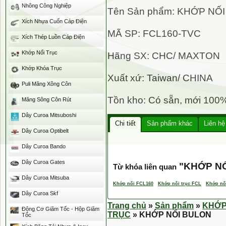
Nhông Công Nghiệp
Tên Sản phẩm: KHỚP NỐ
Xích Nhựa Cuốn Cáp Điện
MÃ SP: FCL160-TVC
Xích Thép Luồn Cáp Điện
Khớp Nối Trục
Hãng SX: CHC/ MAXTON
Khớp Khóa Trục
Xuất xứ: Taiwan/ CHINA
Puli Măng Xông Côn
Tồn kho: Có sẵn, mới 100
Măng Sông Côn Rút
Dây Curoa Mitsuboshi
Chi tiết
Sản phẩm khác
Liên hệ
Dây Curoa Optibelt
Dây Curoa Bando
Dây Curoa Gates
"
KHỚP NỐ
Từ khóa liên quan
Dây Curoa Mitsuba
Khớp nối FCL160
Khớp nối trục FCL
Khớp nối
Dây Curoa Skf
Trang chủ
»
Sản phẩm
»
KHỚP
Động Cơ Giãm Tốc - Hộp Giãm
TRỤC
» KHỚP NỐI BULON
Tốc