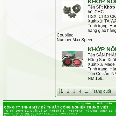
KHỚP
NỐ
Tên SP:
Khớp
hồi CHC
HSX: CHC/ C
Xuất xứ: TAIW
Trình trạng: H
hàng giao hàng
Coupling
Number Max Speed...
KHỚP
NỐ
Tên SẢN PHẨ
Hãng Sản Xuấ
Xuất xứ/ Made
Trình trạng: H
Tồn Có sẵn: N
NM 168...
1
2
3
4
...
Trang cuối
Trang chủ
|
Giới thiệu
|
CÔNG TY TNHH MTV KỸ THUẬT CÔNG NGHIỆP TRUNG VIỆT
Trụ sở: 109/6/11, Quốc Lộ 1A, Khu phố 5, Phường An Phú Đông, Quận 12, 
Phone:
Mr. Trung: 0909244818, Zalo: 0909244818