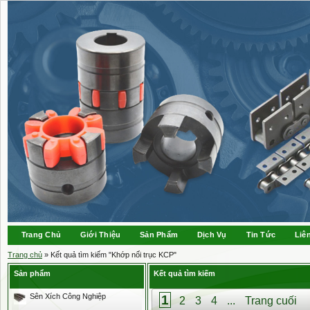
Trang Chủ
Giới Thiệu
Sản Phẩm
Dịch Vụ
Tin Tức
Liê
Trang chủ
» Kết quả tìm kiếm "Khớp nối trục KCP"
Sản phẩm
Kết quả tìm kiếm
Sên Xích Công Nghiệp
1
2
3
4
...
Trang cuối