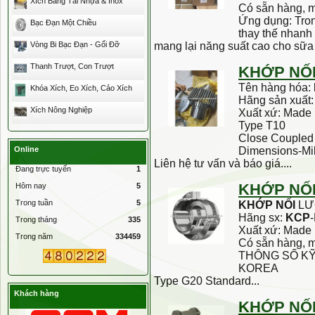
Xích Băng Tải Nhựa & Inox
Có sẵn hàng, 
Ứng dụng: Tro
Bạc Đạn Một Chiều
thay thế nhanh 
Vòng Bi Bạc Đạn - Gối Đỡ
mang lại năng suất cao cho sữa 
Thanh Trượt, Con Trượt
KHỚP
NỐ
Tên hàng hóa:
Khóa Xích, Eo Xích, Cảo Xích
Hãng sản xuất
Xích Nông Nghiệp
Xuất xứ: Made 
Type T10
Close Coupled 
Online
Dimensions-Mil
Liên hệ tư vấn và báo giá....
Đang trực tuyến
1
KHỚP
NỐ
Hôm nay
5
Trong tuần
5
KHỚP
NỐI
LƯ
Hãng sx:
KCP
Trong tháng
335
Xuất xứ: Made 
Trong năm
334459
Có sẵn hàng, 
THÔNG SỐ K
KOREA
Type G20 Standard...
Khách hàng
KHỚP
NỐ