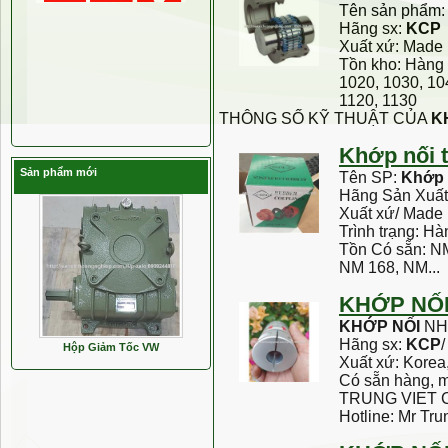
Tên sản phẩm
Hãng sx:
KCP
Xuất xứ: Made 
Tồn kho: Hàng 
1020, 1030, 10
1120, 1130
THÔNG SỐ KỸ THUẬT CỦA
K
Khớp
nối
Sản phẩm mới
Tên SP:
Khớp
Hãng Sản Xuấ
Xuất xứ/ Made
Trình trạng: H
Tồn Có sẵn: N
NM 168, NM...
KHỚP
NỐ
KHỚP
NỐI
NH
Hãng sx:
KCP
Hộp Giảm Tốc VW
Xuất xứ: Korea
Có sẵn hàng, m
TRUNG VIET 
Hotline: Mr Tru