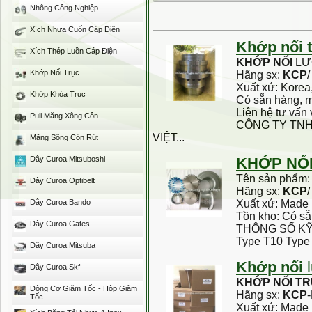
Nhông Công Nghiệp
Xích Nhựa Cuốn Cáp Điện
Khớp
nối
Xích Thép Luồn Cáp Điện
KHỚP
NỐI
LƯ
Khớp Nối Trục
Hãng sx:
KCP
Xuất xứ: Korea
Khớp Khóa Trục
Có sẵn hàng, 
Liên hệ tư vấn 
Puli Măng Xông Côn
CÔNG TY TNH
VIỆT...
Măng Sông Côn Rút
Dây Curoa Mitsuboshi
KHỚP
NỐ
Tên sản phẩm
Dây Curoa Optibelt
Hãng sx:
KCP
/
Dây Curoa Bando
Xuất xứ: Made 
Tồn kho: Có s
Dây Curoa Gates
THÔNG SỐ K
Type T10 Type 
Dây Curoa Mitsuba
Khớp
nối
l
Dây Curoa Skf
KHỚP
NỐI
TR
Động Cơ Giãm Tốc - Hộp Giãm
Hãng sx:
KCP
Tốc
Xuất xứ: Made 