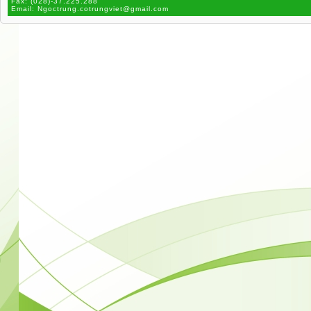
Fax:
(028)-37.225.288
Email:
Ngoctrung.cotrungviet@gmail.com