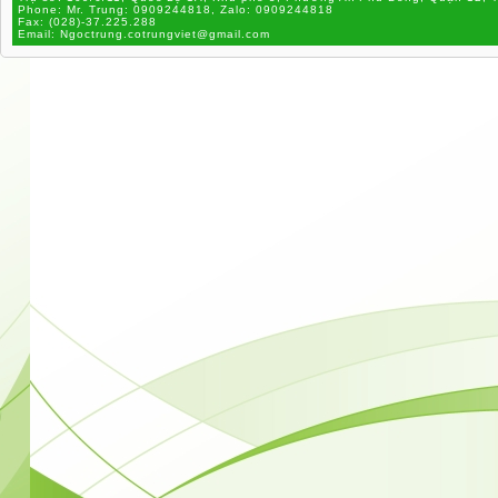
Phone:
Mr. Trung: 0909244818, Zalo: 0909244818
Fax:
(028)-37.225.288
Email:
Ngoctrung.cotrungviet@gmail.com