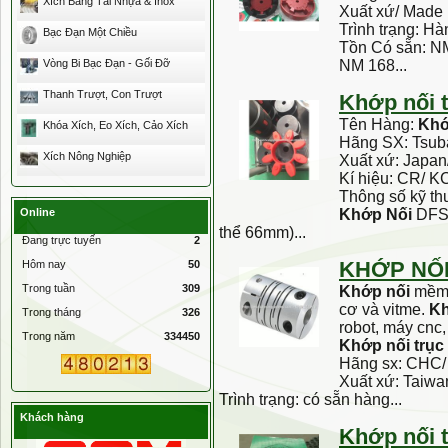
Xích Băng Tải Nhựa & Inox
Xuất xứ/ Made
Trình trạng: H
Bạc Đạn Một Chiều
Tồn Có sẵn: N
Vòng Bi Bạc Đạn - Gối Đỡ
NM 168...
Thanh Trượt, Con Trượt
Khớp
nối
Tên Hàng:
Kh
Khóa Xích, Eo Xích, Cảo Xích
Hãng SX: Tsub
Xích Nông Nghiệp
Xuất xứ: Japan
Kí hiệu: CR/ 
Thông số kỹ th
Online
Khớp
Nối
DFS1
thể 66mm)...
Đang trực tuyến
2
KHỚP
NỐ
Hôm nay
50
Trong tuần
309
Khớp
nối
mềm
cơ và vitme.
K
Trong tháng
326
robot, máy cnc
Trong năm
334450
Khớp
nối
trục
Hãng sx: CHC/ 
Xuất xứ: Taiwa
Trình trạng: có sẵn hàng...
Khách hàng
Khớp
nối