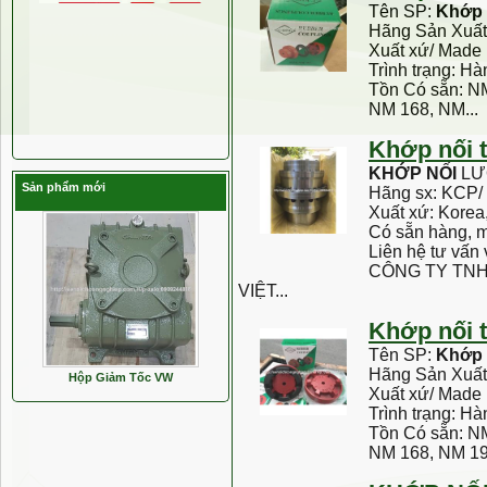
Tên SP:
Khớp
Hãng Sản Xuấ
Xuất xứ/ Made
Trình trạng: H
Tồn Có sẵn: N
NM 168, NM...
Khớp
nối
KHỚP
NỐI
LƯ
Sản phẩm mới
Hãng sx: KCP/
Xuất xứ: Korea
Có sẵn hàng, 
Liên hệ tư vấn 
CÔNG TY TNH
VIỆT...
Khớp
nối
Tên SP:
Khớp
Hãng Sản Xuấ
Hộp Giảm Tốc VW
Xuất xứ/ Made 
Trình trạng: H
Tồn Có sẵn: N
NM 168, NM 194