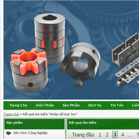
Trang Chủ
Giới Thiệu
Sản Phẩm
Dịch Vụ
Tin Tức
Liê
Trang chủ
» Kết quả tìm kiếm "Khớp nối trục hrc"
Sản phẩm
Kết quả tìm kiếm
Sên Xích Công Nghiệp
3
Trang đầu
1
2
4
...
T