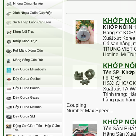
Nhông Công Nghiệp
Xích Nhựa Cuốn Cáp Điện
KHỚP
NỐ
Xích Thép Luồn Cáp Điện
KHỚP
NỐI
NH
Khớp Nối Trục
Hãng sx: KCP
Xuất xứ: Korea
Khớp Khóa Trục
Có sẵn hàng, m
TRUNG VIET 
Puli Măng Xông Côn
Hotline: Mr Tru
Măng Sông Côn Rút
KHỚP
NỐ
Dây Curoa Mitsuboshi
Tên SP:
Khớp
hồi CHC
Dây Curoa Optibelt
HSX: CHC/ C
Dây Curoa Bando
Xuất xứ: TAIW
Trình trạng: H
Dây Curoa Gates
hàng giao hàng
Coupling
Dây Curoa Mitsuba
Number Max Speed...
Dây Curoa Skf
KHỚP
NỐ
Động Cơ Giãm Tốc - Hộp Giãm
Tên SẢN PHẨ
Tốc
Hãng Sản Xuấ