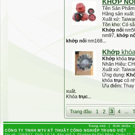
KHỚP
NỐ
Tên Sản Phẩm
Hãng sản xuất
Xuất xứ: Taiwa
Tồn kho: Có sẵ
Khớp
nối
nm5
nm97,
khớp
nố
khớp
nối
nm168...
Khớp
khó
Khớp
khóa
trụ
Nhãn Hiệu: C
Xuất xứ: Taiwa
Ứng dụng:
Kh
khóa
trục
có n
Ưu điểm: Thay t
xuất.
Khóa
trục
...
3
Trang đầu
1
2
4
...
T
Trang chủ
|
Giới thiệu
|
CÔNG TY TNHH MTV KỸ THUẬT CÔNG NGHIỆP TRUNG VIỆT
Trụ sở: 109/6/11, Quốc Lộ 1A, Khu phố 5, Phường An Phú Đông, Quận 12, 