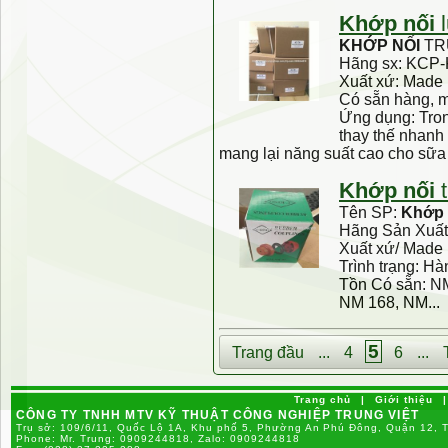
Khớp
nối
l
KHỚP
NỐI
TR
Hãng sx: KCP-
Xuất xứ: Made 
Có sẵn hàng, 
Ứng dụng: Tro
thay thế nhanh 
mang lại năng suất cao cho sữa 
Khớp
nối
t
Tên SP:
Khớp
Hãng Sản Xuấ
Xuất xứ/ Made
Trình trạng: H
Tồn Có sẵn: N
NM 168, NM...
5
Trang đầu
...
4
6
...
Trang chủ
|
Giới thiệu
|
CÔNG TY TNHH MTV KỸ THUẬT CÔNG NGHIỆP TRUNG VIỆT
Trụ sở: 109/6/11, Quốc Lộ 1A, Khu phố 5, Phường An Phú Đông, Quận 12, 
Phone:
Mr. Trung: 0909244818, Zalo: 0909244818