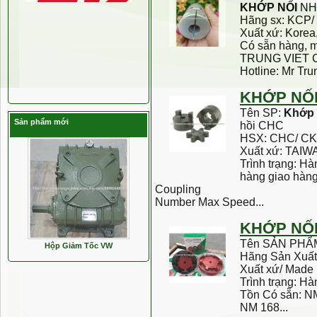
KHỚP
NỐI
NH
Hãng sx: KCP
Xuất xứ: Korea
Có sẵn hàng, m
TRUNG VIET 
Hotline: Mr Tru
KHỚP
NỐ
Tên SP:
Khớp
Sản phẩm mới
hồi CHC
HSX: CHC/ C
Xuất xứ: TAIW
Trình trạng: H
hàng giao hàng
Coupling
Number Max Speed...
KHỚP
NỐ
Tên SẢN PHẨ
Hộp Giảm Tốc VW
Hãng Sản Xuấ
Xuất xứ/ Made
Trình trạng: H
Tồn Có sẵn: N
NM 168...