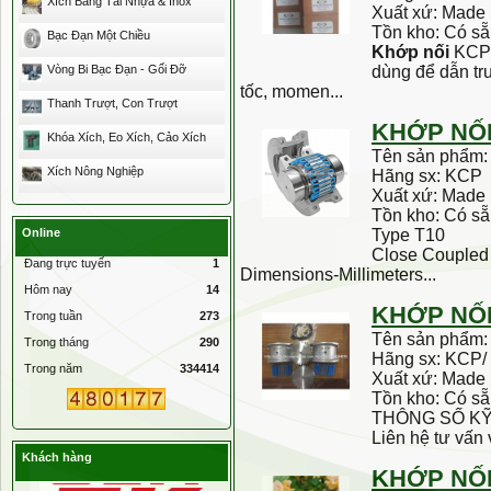
Xích Băng Tải Nhựa & Inox
Xuất xứ: Made 
Tồn kho: Có s
Bạc Đạn Một Chiều
Khớp
nối
KCP-K
Vòng Bi Bạc Đạn - Gối Đỡ
dùng để dẫn tr
tốc, momen...
Thanh Trượt, Con Trượt
KHỚP
NỐ
Khóa Xích, Eo Xích, Cảo Xích
Tên sản phẩm
Xích Nông Nghiệp
Hãng sx: KCP
Xuất xứ: Made 
Tồn kho: Có s
Online
Type T10
Close Coupled 
Đang trực tuyến
1
Dimensions-Millimeters...
Hôm nay
14
KHỚP
NỐ
Trong tuần
273
Tên sản phẩm
Trong tháng
290
Hãng sx: KCP/
Trong năm
334414
Xuất xứ: Made 
Tồn kho: Có s
THÔNG SỐ K
Liên hệ tư vấn v
Khách hàng
KHỚP
NỐ