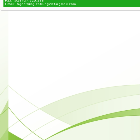
Fax:
(028)-37.225.288
Email:
Ngoctrung.cotrungviet@gmail.com