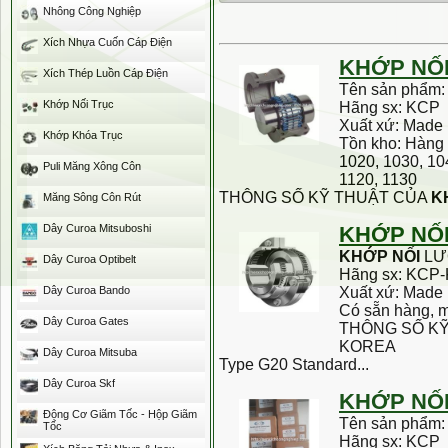
Nhông Công Nghiệp
Xích Nhựa Cuốn Cáp Điện
KHỚP
NỐ
Xích Thép Luồn Cáp Điện
Tên sản phẩm
Khớp Nối Trục
Hãng sx: KCP
Xuất xứ: Made 
Khớp Khóa Trục
Tồn kho: Hàng 
1020, 1030, 10
Puli Măng Xông Côn
1120, 1130
THÔNG SỐ KỸ THUẬT CỦA
K
Măng Sông Côn Rút
Dây Curoa Mitsuboshi
KHỚP
NỐ
KHỚP
NỐI
LƯ
Dây Curoa Optibelt
Hãng sx: KCP-
Dây Curoa Bando
Xuất xứ: Made 
Có sẵn hàng, 
Dây Curoa Gates
THÔNG SỐ K
KOREA
Dây Curoa Mitsuba
Type G20 Standard...
Dây Curoa Skf
KHỚP
NỐ
Động Cơ Giãm Tốc - Hộp Giãm
Tên sản phẩm
Tốc
Hãng sx: KCP