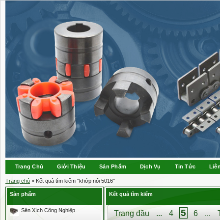
Trang Chủ
Giới Thiệu
Sản Phẩm
Dịch Vụ
Tin Tức
Liê
Trang chủ
» Kết quả tìm kiếm "khớp nối 5016"
Sản phẩm
Kết quả tìm kiếm
Sên Xích Công Nghiệp
5
Trang đầu
...
4
6
...