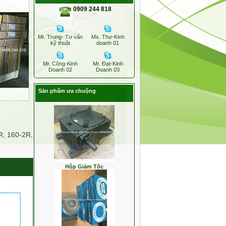
0909 244 818
Hộp Giảm Tốc VW
Mr. Trung- Tư vấn
Ms. Thư-Kinh
kỹ thuật
doanh 01
Mr. Công-Kinh
Mr. Đạt-Kinh
Doanh 02
Doanh 03
Sản phẩm ưa chuộng
Hộp Giảm Tốc
R, 160-2R,
BẠC ĐẠN 1 CHIỀU TSUBAKI BB20,
BB25, BB30, B35, BB40