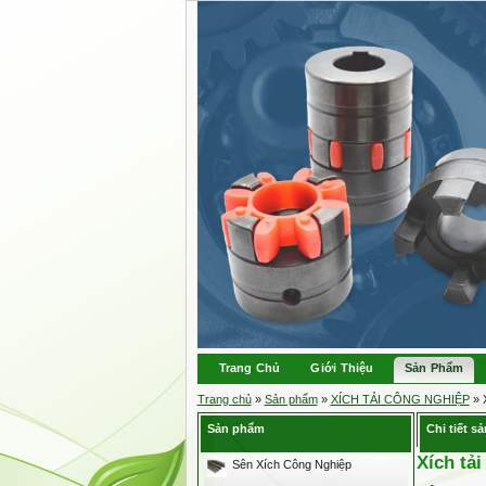
Trang Chủ
Giới Thiệu
Sản Phẩm
Trang chủ
»
Sản phẩm
»
XÍCH TẢI CÔNG NGHIỆP
» 
Sản phẩm
Chi tiết s
Xích tả
Sên Xích Công Nghiệp