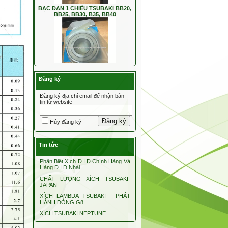
BẠC ĐẠN 1 CHIỀU TSUBAKI BB
TFS
Đăng ký
XÍCH CÔNG NGHIỆP DID120
Đăng ký địa chỉ email để nhận bản
tin từ website
Đăng ký
Hủy đăng ký
Tin tức
PULY ĐAI RĂNG INOX 304
Phân Biệt Xích D.I.D Chính Hãng Và
Hàng D.I.D Nhái
CHẤT LƯỢNG XÍCH TSUBAKI-
JAPAN
XÍCH LAMBDA TSUBAKI - PHÁT
HÀNH DÒNG G8
XÍCH TSUBAKI NEPTUNE
Hộp Giảm Tốc VW