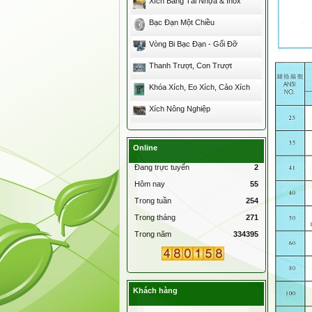
Xích Băng Tải Nhựa & Inox
Bạc Đạn Một Chiều
Vòng Bi Bạc Đạn - Gối Đỡ
Thanh Trượt, Con Trượt
Khóa Xích, Eo Xích, Cảo Xích
Xích Nông Nghiệp
Online
Đang trực tuyến
2
Hôm nay
55
Trong tuần
254
Trong tháng
271
Trong năm
334395
Khách hàng