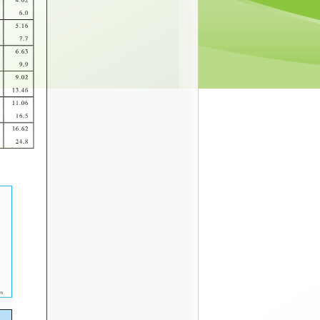
Hộp Giảm Tốc
BẠC ĐẠN 1 CHIỀU TSUBAKI BB20,
BB25, BB30, B35, BB40