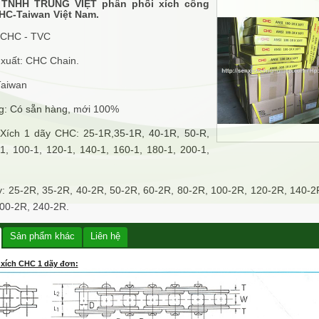
 TNHH TRUNG VIỆT phân phối xích công
HC-Taiwan Việt Nam.
 CHC - TVC
xuất: CHC Chain.
Taiwan
ng: Có sẵn hàng, mới 100%
Xích 1 dãy CHC: 25-1R,35-1R, 40-1R, 50-R,
-1, 100-1, 120-1, 140-1, 160-1, 180-1, 200-1,
y: 25-2R, 35-2R, 40-2R, 50-2R, 60-2R, 80-2R, 100-2R, 120-2R, 140-2
00-2R, 240-2R.
Sản phẩm khác
Liên hệ
xích CHC 1 dãy đơn: