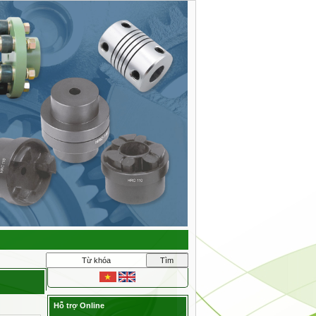
BẠC ĐẠN 1 CHIỀU TSUBAKI BB
TFS
XÍCH CÔNG NGHIỆP DID120
PULY ĐAI RĂNG INOX 304
Hỗ trợ Online