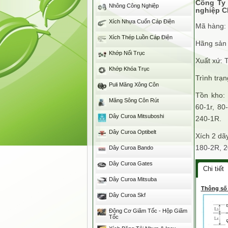
Công Ty
Nhông Công Nghiệp
nghiệp C
Xích Nhựa Cuốn Cáp Điện
Mã hàng:
Xích Thép Luồn Cáp Điện
Hãng sản 
Khớp Nối Trục
Xuất xứ: 
Khớp Khóa Trục
Trình trạ
Puli Măng Xông Côn
Tồn kho: 
Măng Sông Côn Rút
60-1r, 80
Dây Curoa Mitsuboshi
240-1R.
Dây Curoa Optibelt
Xích 2 dã
180-2R, 2
Dây Curoa Bando
Dây Curoa Gates
Chi tiết
Dây Curoa Mitsuba
Thông số 
Dây Curoa Skf
Động Cơ Giãm Tốc - Hộp Giãm
Tốc