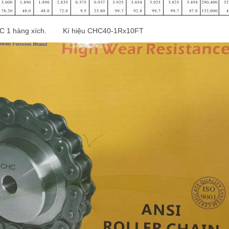
CHC 1 hàng xích. Kí hiệu CHC40-1Rx10FT